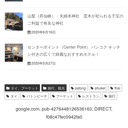
山梨（昇仙峡）・夫婦木神社 霊木が祀られる子宝の
ご利益で有名な神社
2020年6月16日
センターポイント（Center Point） バンコク キッチ
ン付きの広くて綺麗なおすすめホテル！
2020年5月27日
タイ、プーケット
旅行、観光
patong
phuket
thai
タイ
パトンビーチ
プーケット
レストラン
旅行
google.com, pub-4276448126536163, DIRECT,
f08c47fec0942fa0