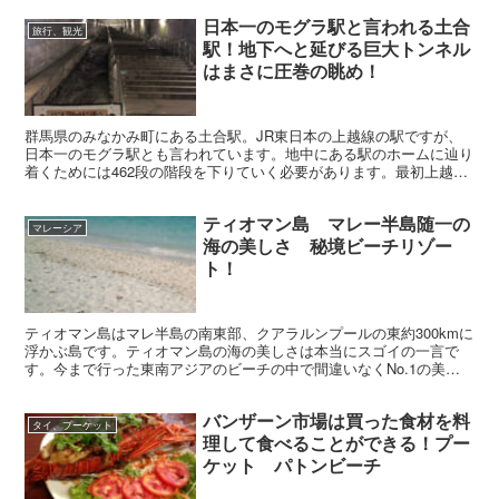
日本一のモグラ駅と言われる土合
旅行、観光
駅！地下へと延びる巨大トンネル
はまさに圧巻の眺め！
群馬県のみなかみ町にある土合駅。JR東日本の上越線の駅ですが、
日本一のモグラ駅とも言われています。地中にある駅のホームに辿り
着くためには462段の階段を下りていく必要があります。最初上越線
が単線だった時期には駅のホームは地上部分だけにありま...
ティオマン島 マレー半島随一の
マレーシア
海の美しさ 秘境ビーチリゾー
ト！
ティオマン島はマレ半島の南東部、クアラルンプールの東約300kmに
浮かぶ島です。ティオマン島の海の美しさは本当にスゴイの一言で
す。今まで行った東南アジアのビーチの中で間違いなくNo.1の美し
さでした。 ティオマン島へは2014年まではクアラ...
バンザーン市場は買った食材を料
タイ、プーケット
理して食べることができる！プー
ケット パトンビーチ