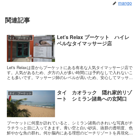
mango
関連記事
Let’s Relax プーケット ハイレ
タイ、プーケット
ベルなタイマッサージ店
Let's Relaxは昔からプーケットにある有名な人気タイマッサージ店で
す。人気があるため、夕方の人が多い時間には予約なしで入れないこ
とも多いです。マッサージ師のレベルが高いため、安心してマッサー
ジを受けることができるので、プーケットに行...
タイ カオラック 隠れ家的リゾ
タイ、プーケット
ート シミラン諸島への玄関口
プーケットに何度か訪れていると、シミラン諸島のきれいな写真がチ
ラチラっと目に入ってきます。青い空と白い砂浜、抜群の透明度、色
鮮やかな魚の群れ。何か脳内にある理想のビーチリゾートを具現化し
たような写真です。しかもシミランという名前が何か秘境を...