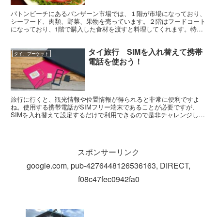
パトンビーチにあるバンザーン市場では、１階が市場になっており、
シーフード、肉類、野菜、果物を売っています。２階はフードコート
になっており、1階で購入した食材を渡すと料理してくれます。特に
シーフードは種類や数も豊富で直接自分で選ぶことができる...
タイ旅行 SIMを入れ替えて携帯
タイ、プーケット
電話を使おう！
旅行に行くと、観光情報や位置情報が得られると非常に便利ですよ
ね。使用する携帯電話がSIMフリー端末であることが必要ですが、
SIMを入れ替えて設定するだけで利用できるので是非チャレンジして
みて下さい！ タイでは、SIMを携帯電話会社の店舗だけ...
スポンサーリンク
google.com, pub-4276448126536163, DIRECT,
f08c47fec0942fa0