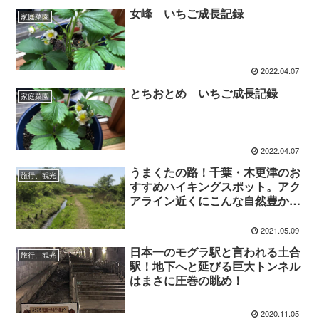
女峰 いちご成長記録
家庭菜園
2022.04.07
とちおとめ いちご成長記録
家庭菜園
2022.04.07
うまくたの路！千葉・木更津のお
旅行、観光
すすめハイキングスポット。アク
アライン近くにこんな自然豊かな
場所があるとは驚きました。
2021.05.09
日本一のモグラ駅と言われる土合
旅行、観光
駅！地下へと延びる巨大トンネル
はまさに圧巻の眺め！
2020.11.05