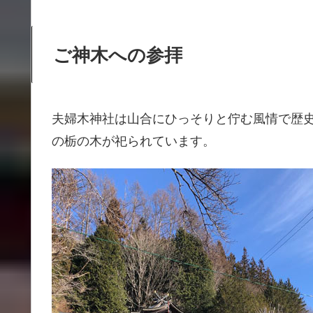
ご神木への参拝
夫婦木神社は山合にひっそりと佇む風情で歴
の栃の木が祀られています。