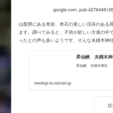
google.com, pub-4276448126
山梨県にある奇岩、奇石の美しい渓谷のある
ます。調べてみると、子供が欲しい方達の中
ったとの声も多いようです。そんな夫婦木神
昇仙峡 夫婦木神
昇仙峡 夫婦木神社
meotogi.la.coocan.jp
目