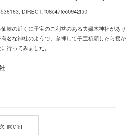
536163, DIRECT, f08c47fec0942fa0
昇仙峡の近くに子宝のご利益のある夫婦木神社があり
で有名な神社のようで、参拝して子宝祈願したら授か
社に行ってみました。
社
次